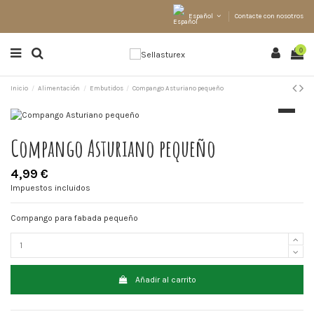
Español
Contacte con nosotros
0
Inicio
Alimentación
Embutidos
Compango Asturiano pequeño
Compango Asturiano pequeño
4,99 €
Impuestos incluidos
Compango para fabada pequeño
Añadir al carrito