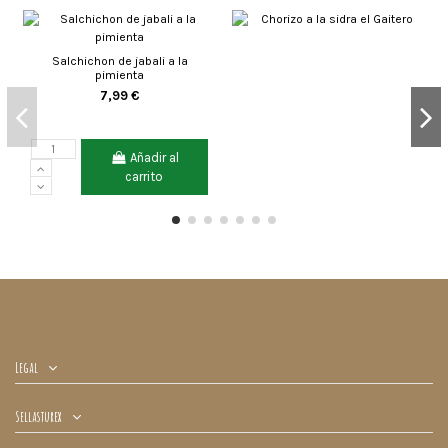
Salchichon de jabali a la
pimienta
7,99 €
Añadir al
carrito
Legal
Sellasturex