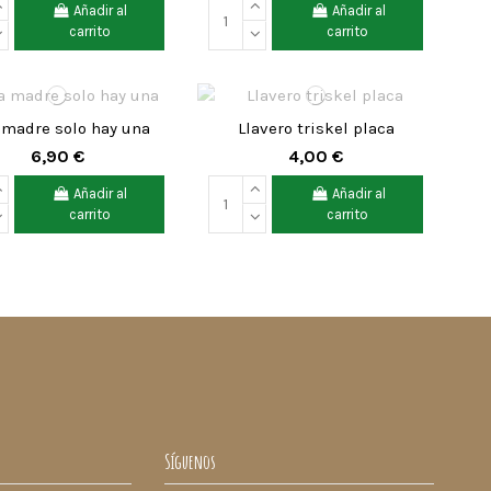
Añadir al
Añadir al
carrito
carrito
 madre solo hay una
Llavero triskel placa
6,90 €
4,00 €
Añadir al
Añadir al
carrito
carrito
Síguenos