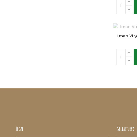
Iman Vir
Legal
Sellasturex