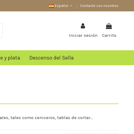
Español
Contacte con nosotros
Iniciar sesión
Carrito
 y plata
Descenso del Sella
es, tales como ceniceros, tablas de cortar...