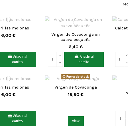
Mo
rillas molonas
Calce
Virgen de Covadonga en
6,00 €
cueva pequeña
6,40 €
Añadir al
Añadir al
carrito
carrito
Fuera de stock
rillas molonas
Virgen de Covadonga
P
6,00 €
19,90 €
Añadir al
carrito
View