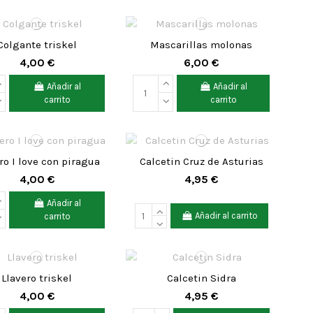
Colgante triskel
Mascarillas molonas
4,00 €
6,00 €
Añadir al
Añadir al
carrito
carrito
ro I love con piragua
Calcetin Cruz de Asturias
4,00 €
4,95 €
Añadir al
Añadir al carrito
carrito
Llavero triskel
Calcetin Sidra
4,00 €
4,95 €