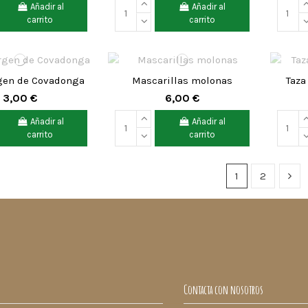
Añadir al
Añadir al
carrito
carrito
gen de Covadonga
Mascarillas molonas
Taza
3,00 €
6,00 €
Añadir al
Añadir al
carrito
carrito
1
2
Contacta con nosotros