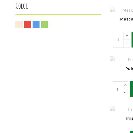
Color
Masca
Pul
Ima