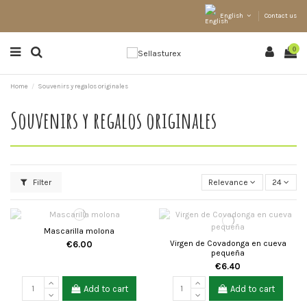
English
Contact us
0
Home
Souvenirs y regalos originales
Souvenirs y regalos originales
Filter
Relevance
24
Mascarilla molona
Virgen de Covadonga en cueva
€6.00
pequeña
€6.40
Add to cart
Add to cart