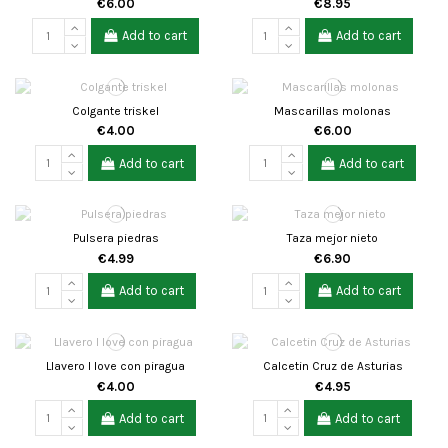
€6.00
€8.95
Add to cart
Add to cart
Colgante triskel
Mascarillas molonas
€4.00
€6.00
Add to cart
Add to cart
Pulsera piedras
Taza mejor nieto
€4.99
€6.90
Add to cart
Add to cart
Llavero I love con piragua
Calcetin Cruz de Asturias
€4.00
€4.95
Add to cart
Add to cart