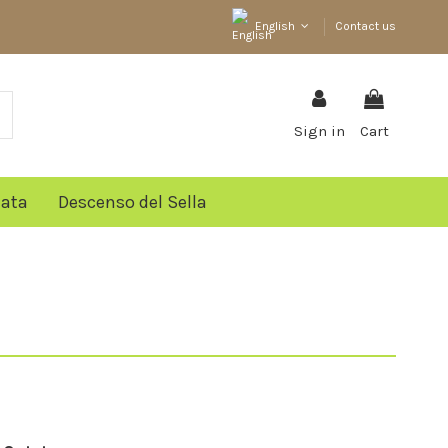
English
Contact us
Sign in
Cart
lata
Descenso del Sella