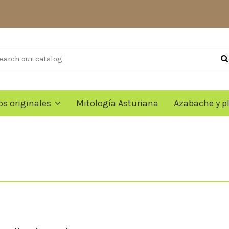
os originales
Mitología Asturiana
Azabache y p