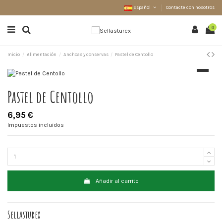
Español
Contacte con nosotros
0
Inicio
Alimentación
Anchoas y conservas
Pastel de Centollo
Pastel de Centollo
6,95 €
Impuestos incluidos
Añadir al carrito
Sellasturex