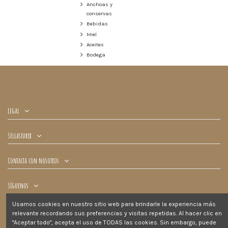
Anchoas y
conservas
Bebidas
Miel
Aceites
Bodega
Legal
Sellasturex
Contacta con nosotros
Síguenos
Usamos cookies en nuestro sitio web para brindarle la experiencia más
Newsletter
relevante recordando sus preferencias y visitas repetidas. Al hacer clic en
"Aceptar todo", acepta el uso de TODAS las cookies. Sin embargo, puede