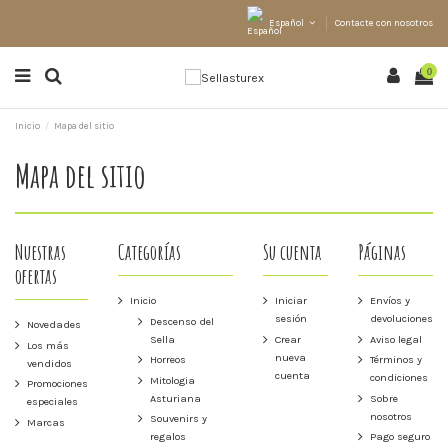
Español
Contacte con nosotros
0
Inicio
Mapa del sitio
Mapa del sitio
Nuestras
Categorías
Su cuenta
Páginas
ofertas
Inicio
Iniciar
Envíos y
sesión
devoluciones
Descenso del
Novedades
Sella
Crear
Aviso legal
Los más
nueva
Horreos
Términos y
vendidos
cuenta
condiciones
Mitologia
Promociones
Asturiana
Sobre
especiales
nosotros
Souvenirs y
Marcas
regalos
Pago seguro