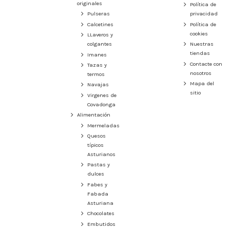
originales
Política de
Pulseras
privacidad
Calcetines
Política de
cookies
LLaveros y
colgantes
Nuestras
tiendas
Imanes
Contacte con
Tazas y
nosotros
termos
Mapa del
Navajas
sitio
Virgenes de
Covadonga
Alimentación
Mermeladas
Quesos
típicos
Asturianos
Pastas y
dulces
Fabes y
Fabada
Asturiana
Chocolates
Embutidos