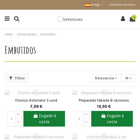
Galego
Contacta connosco
0
Home
Alimentación
Embutidos
Embutidos
Filtrar
Relevancia
14
Chorizo Asturiano 5 unid
Preparado fabada 6 raciones
7,99 €
19,95 €
Engadir á
Engadir á
cesta
cesta